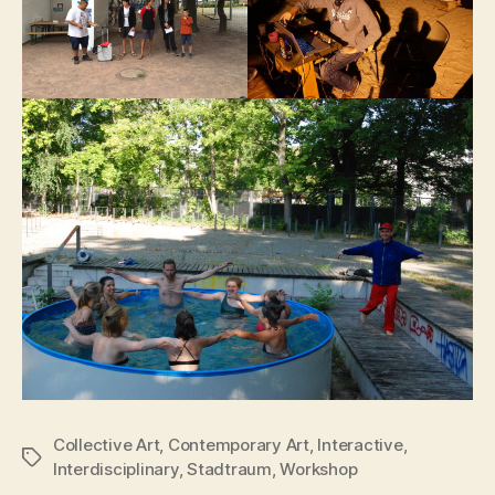
Collective Art
,
Contemporary Art
,
Interactive
,
Schlagwörter
Interdisciplinary
,
Stadtraum
,
Workshop