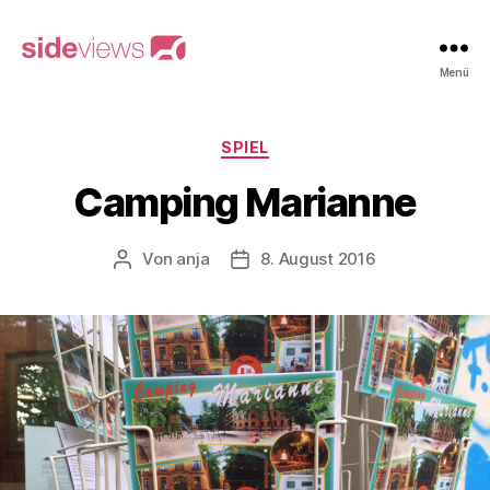
sideviews
Menü
Kategorien
SPIEL
Camping Marianne
Von
anja
8. August 2016
Beitragsautor
Beitragsdatum