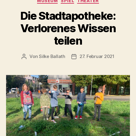
MUSEUM
SPIEL
THEATER
Die Stadtapotheke:
Verlorenes Wissen
teilen
Von
Silke Ballath
27. Februar 2021
Beitragsautor
Beitragsdatum