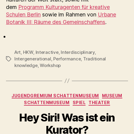
dem
Programm Kulturagenten für kreative
Schulen Berlin
sowie im Rahmen von
Urbane
Botanik III: Räume des Gemeinschaffens
.
Art
,
HKW
,
Interactive
,
Interdisciplinary
,
Intergenerational
,
Performance
,
Traditional
Schlagwörter
knowledge
,
Workshop
Kategorien
JUGENDGREMIUM SCHATTENMUSEUM
MUSEUM
SCHATTENMUSEUM
SPIEL
THEATER
Hey Siri! Was ist ein
Kurator?