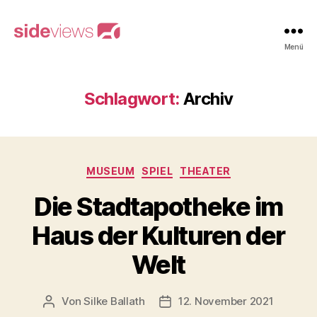
sideviews
Menü
Schlagwort:
Archiv
Kategorien
MUSEUM
SPIEL
THEATER
Die Stadtapotheke im
Haus der Kulturen der
Welt
Von
Silke Ballath
12. November 2021
Beitragsautor
Beitragsdatum