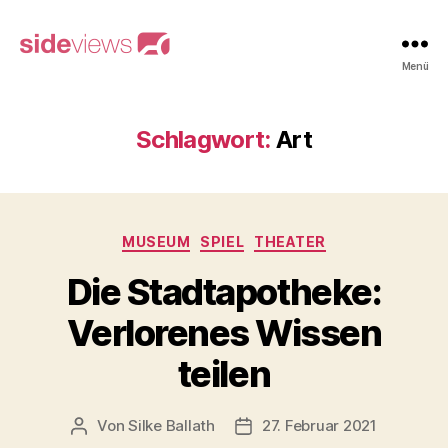
sideviews
Menü
Schlagwort:
Art
Kategorien
MUSEUM
SPIEL
THEATER
Die Stadtapotheke:
Verlorenes Wissen
teilen
Von
Silke Ballath
27. Februar 2021
Beitragsautor
Beitragsdatum