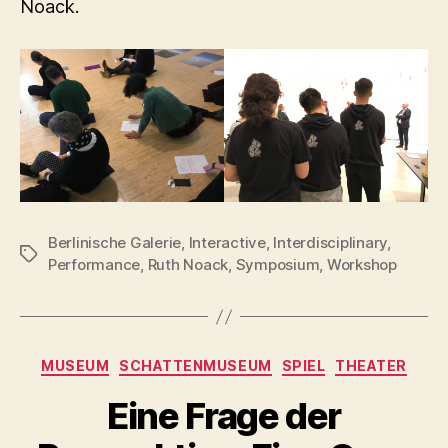
Noack.
Berlinische Galerie
,
Interactive
,
Interdisciplinary
,
Schlagwörter
Performance
,
Ruth Noack
,
Symposium
,
Workshop
Kategorien
MUSEUM
SCHATTENMUSEUM
SPIEL
THEATER
Eine Frage der