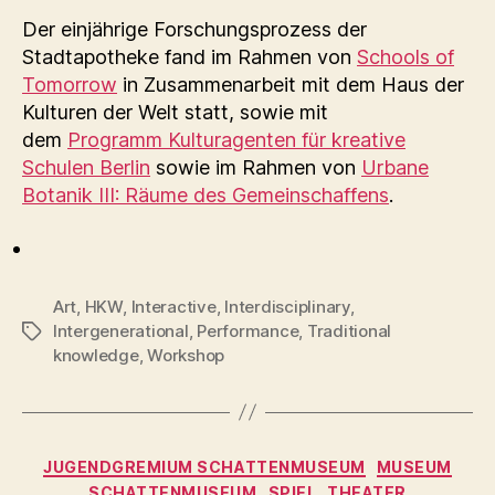
Der einjährige Forschungsprozess der
Stadtapotheke fand im Rahmen von
Schools of
Tomorrow
in Zusammenarbeit mit dem Haus der
Kulturen der Welt statt, sowie mit
dem
Programm Kulturagenten für kreative
Schulen Berlin
sowie im Rahmen von
Urbane
Botanik III: Räume des Gemeinschaffens
.
Art
,
HKW
,
Interactive
,
Interdisciplinary
,
Intergenerational
,
Performance
,
Traditional
Schlagwörter
knowledge
,
Workshop
Kategorien
JUGENDGREMIUM SCHATTENMUSEUM
MUSEUM
SCHATTENMUSEUM
SPIEL
THEATER