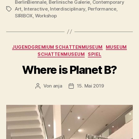
BerlinBiennale
,
Berlinische Galerie
,
Contemporary
Art
,
Interactive
,
Interdisciplinary
,
Performance
,
Schlagwörter
SIRIBOX
,
Workshop
Kategorien
JUGENDGREMIUM SCHATTENMUSEUM
MUSEUM
SCHATTENMUSEUM
SPIEL
Where is Planet B?
Von
anja
15. Mai 2019
Beitragsautor
Beitragsdatum