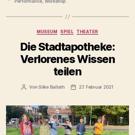
Performance
,
Workshop
Kategorien
MUSEUM
SPIEL
THEATER
Die Stadtapotheke:
Verlorenes Wissen
teilen
Von
Silke Ballath
27. Februar 2021
Beitragsautor
Beitragsdatum