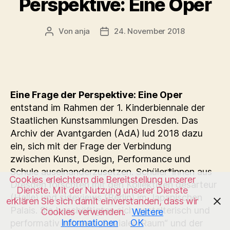
Perspektive: Eine Oper
Von
anja
24. November 2018
Beitragsautor
Beitragsdatum
Eine Frage der Perspektive: Eine Oper
entstand im Rahmen der 1. Kinderbiennale der
Staatlichen Kunstsammlungen Dresden. Das
Archiv der Avantgarden (AdA) lud 2018 dazu
ein, sich mit der Frage der Verbindung
zwischen Kunst, Design, Performance und
Schule auseinanderzusetzen. Schüler*innen aus
Cookies erleichtern die Bereitstellung unserer
Dresden forschten mit den Kollektiven desarteur
Dienste. Mit der Nutzung unserer Dienste
(Halle) und sideviews (Berlin) im Japanischen
erklären Sie sich damit einverstanden, dass wir
Palais. Sie beschäftigten sich gestalterisch und
Cookies verwenden.
Weitere
Informationen
OK
performativ mit dem „Sozialen Raum“ und der