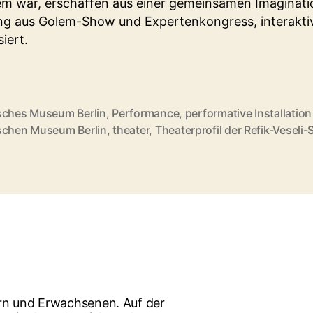
em war, erschaffen aus einer gemeinsamen Imaginati
g aus Golem-Show und Expertenkongress, interakti
iert.
sches Museum Berlin
,
Performance
,
performative Installation
rter
schen Museum Berlin
,
theater
,
Theaterprofil der Refik-Veseli-
ern und Erwachsenen. Auf der