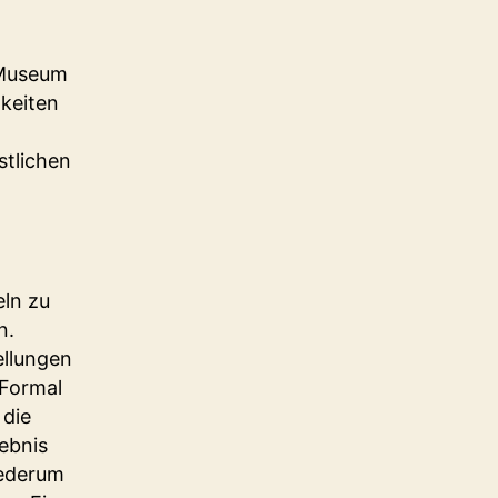
 Museum
hkeiten
stlichen
ln zu
n.
ellungen
 Formal
 die
ebnis
iederum