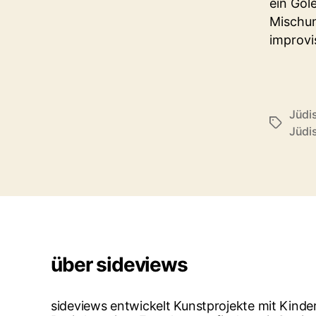
ein Gol
Mischun
improvis
Jüdi
Schlagwö
Jüdi
über sideviews
sideviews entwickelt Kunstprojekte mit Kind