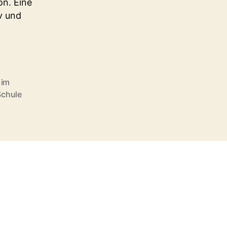
on. Eine
v und
 im
Schule