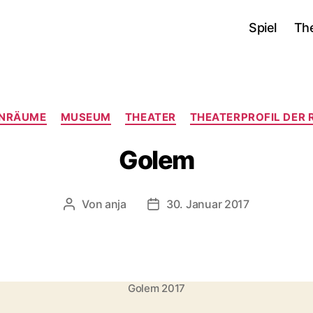
Spiel
Th
Kategorien
ENRÄUME
MUSEUM
THEATER
THEATERPROFIL DER 
Golem
Von
anja
30. Januar 2017
Beitragsautor
Beitragsdatum
Golem 2017