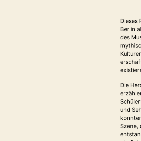
Dieses 
Berlin 
des Mus
mythisc
Kulture
erschaf
existie
Die Her
erzähle
Schüler
und Seh
konnten
Szene, 
entstan