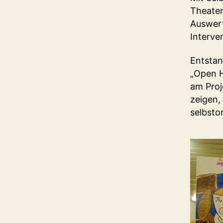
Theater
Auswert
Interve
Entstand
„Open H
am Proj
zeigen,
selbsto