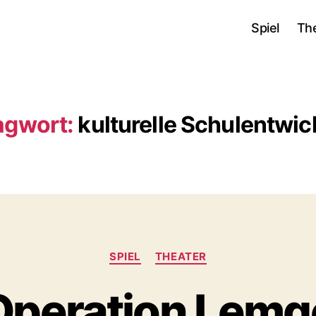
Spiel
Th
agwort:
kulturelle Schulentwi
Kategorien
SPIEL
THEATER
Operation Lemg