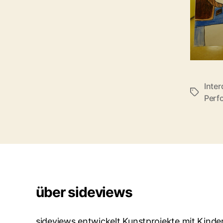
Inter
Schlagwö
Perf
über sideviews
sideviews entwickelt Kunstprojekte mit Kind