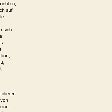
richten,
ch auf
te
n sich
e
ws
t
tion,
u,
t,
ablieren
 von
einer