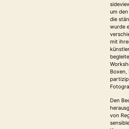
sidevie
um den 
die stä
wurde e
verschi
mit ihr
künstle
begleit
Worksho
Boxen, 
partizi
Fotogra
Den Bed
herausg
von Reg
sensibl