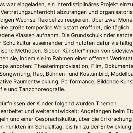
ws war eingeladen, ein interdisziplinäres Projekt einzu
Vertretungsunterricht abzufangen und organisatoris
ndigen Wechsel flexibel zu reagieren. Über zwei Mona
ine große temporäre Werkstatt eröffnet, die täglich
edene Klassen aufnahm. Die Grundschulkinder setzte
er Schulkultur auseinander und nutzten dafür vielfältig
rische Methoden. Sieben Künstler*innen von sidevie
eten sie, indem sie im Rahmen einer offenen Werkstat
ps anboten: Theaterimprovisation, Film, Dokumenta
Songwriting, Rap, Bühnen- und Kostümbild, Modellba
pative Raumentwicklung, Performance, Bildende Kuns
fie und Tanzchoreografie.
ürfnissen der Kinder folgend wurden Themen
earbeitet und weiterentwickelt: Angefangen beim Et
eln und einer Gesprächskultur, über die Erforschung
en Punkten im Schulalltag, bis hin zu der Entwicklung 