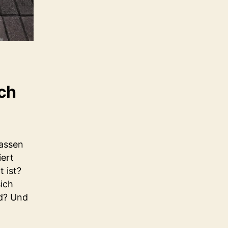
ch
lassen
iert
 ist?
ich
nd? Und