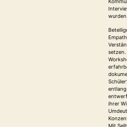
Kommuni
Intervi
wurden 
Beteili
Empathi
Verstän
setzen.
Worksho
erfahrb
dokumen
Schüler
entlang
entwerf
ihrer W
Umdeutu
Konzent
Mit Sel