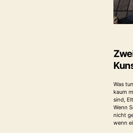
Zwei
Kun
Was tun
kaum me
sind, E
Wenn Sc
nicht g
wenn ei