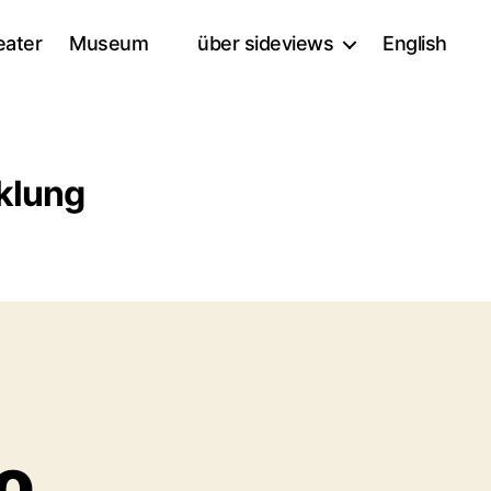
eater
Museum
über sideviews
English
cklung
o