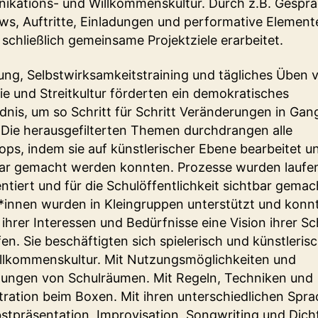
kations- und Willkommenskultur. Durch z.B. Gesprä
ews, Auftritte, Einladungen und performative Element
schließlich gemeinsame Projektziele erarbeitet.
gung, Selbstwirksamkeitstraining und tägliches Üben 
e und Streitkultur förderten ein demokratisches
dnis, um so Schritt für Schritt Veränderungen in Gan
 Die herausgefilterten Themen durchdrangen alle
ps, indem sie auf künstlerischer Ebene bearbeitet u
ar gemacht werden konnten. Prozesse wurden laufe
tiert und für die Schulöffentlichkeit sichtbar gemac
*innen wurden in Kleingruppen unterstützt und konn
 ihrer Interessen und Bedürfnisse eine Vision ihrer Sc
en. Sie beschäftigten sich spielerisch und künstlerisc
illkommenskultur. Mit Nutzungsmöglichkeiten und
ngen von Schulräumen. Mit Regeln, Techniken und
ration beim Boxen. Mit ihren unterschiedlichen Spra
bstpräsentation, Improvisation, Songwriting und Dich