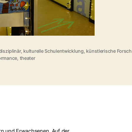
disziplinär
,
kulturelle Schulentwicklung
,
künstlerische Forsc
rter
ormance
,
theater
ern und Erwachsenen. Auf der