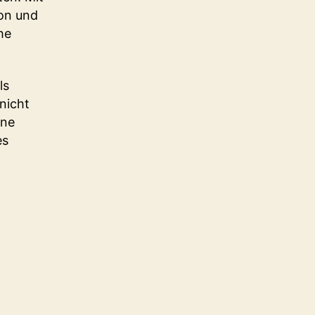
ion und
he
ls
nicht
hne
es