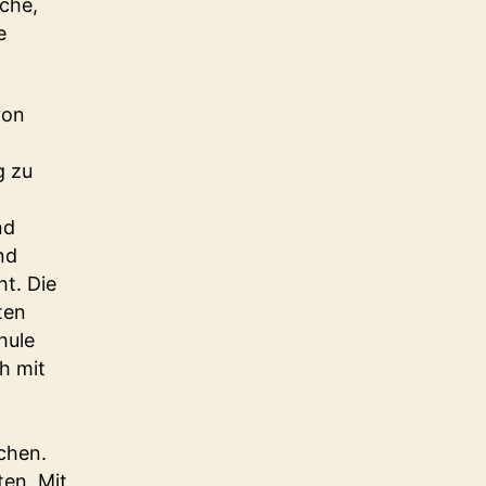
che,
e
von
g zu
nd
nd
ht. Die
ten
hule
h mit
chen.
ten. Mit