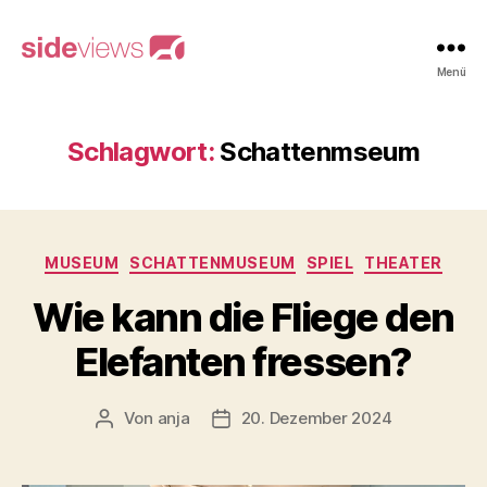
sideviews
Menü
Schlagwort:
Schattenmseum
Kategorien
MUSEUM
SCHATTENMUSEUM
SPIEL
THEATER
Wie kann die Fliege den
Elefanten fressen?
Von
anja
20. Dezember 2024
Beitragsautor
Beitragsdatum