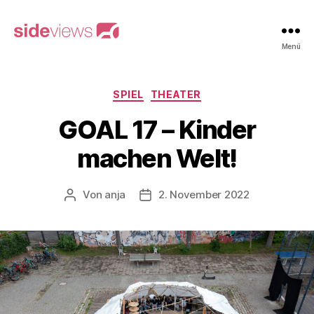
sideviews
Menü
Kategorien
SPIEL
THEATER
GOAL 17 – Kinder
machen Welt!
Von
anja
2. November 2022
Beitragsautor
Beitragsdatum