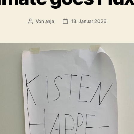
Von
anja
18. Januar 2026
Beitragsautor
Beitragsdatum