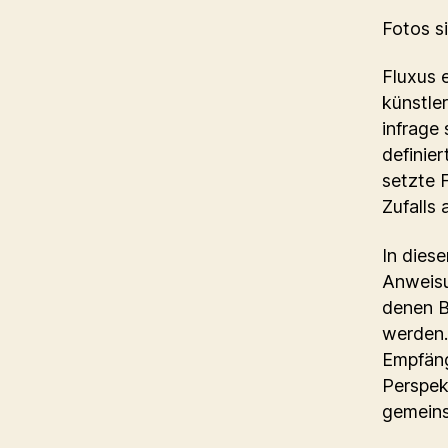
Fotos s
Fluxus 
künstle
infrage
definie
setzte 
Zufalls
In dies
Anweisu
denen B
werden.
Empfäng
Perspek
gemeins