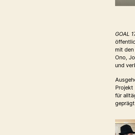
GOAL 17
öffentli
mit den
Ono, Jo
und ver
Ausgehe
Projekt
für all
gepräg