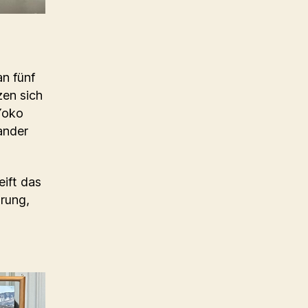
an fünf
zen sich
Yoko
ander
ift das
hrung,