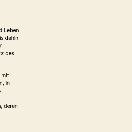
nd Leben
is dahin
en
tz des
 mit
, in
s
, deren